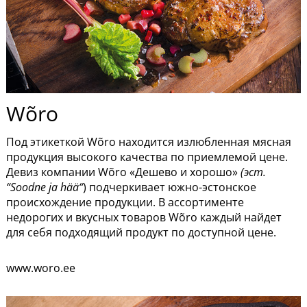
Wõro
Под этикеткой Wõro находится излюбленная мясная
продукция высокого качества по приемлемой цене.
Девиз компании Wõro «Дешево и хорошо»
(эст.
“Soodne ja hää“
) подчеркивает южно-эстонское
происхождение продукции. В ассортименте
недорогих и вкусных товаров Wõro каждый найдет
для себя подходящий продукт по доступной цене.
www.woro.ee