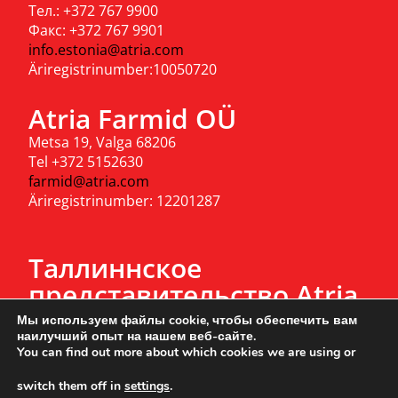
Тел.: +372 767 9900
Факс: +372 767 9901
info.estonia@atria.com
Äriregistrinumber:10050720
Atria Farmid OÜ
Metsa 19, Valga 68206
Tel +372 5152630
farmid@atria.com
Äriregistrinumber: 12201287
Таллиннское
представительство Atria
Eesti AS
Мы используем файлы cookie, чтобы обеспечить вам
наилучший опыт на нашем веб-сайте.
Тел.: +372 767 9900
You can find out more about which cookies we are using or
Valukoja 8
(Öpiku maja A-tiib, 10. korrus) 11415 Tallinn
switch them off in
settings
.