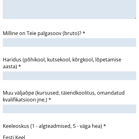
Milline on Teie palgasoov (bruto)? *
Haridus (põhikool, kutsekool, kõrgkool, lõpetamise
aasta) *
Muu väljaõpe (kursused, täiendkoolitus, omandatud
kvalifikatsioon jne.) *
Keeleoskus (1 - algteadmised, 5 - väga hea) *
Eesti Keel