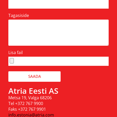
Tagasiside
Lisa fail
SAADA
Atria Eesti AS
Metsa 19, Valga 68206
Tel +372 767 9900
Faks +372 767 9901
info.estonia@atria.com